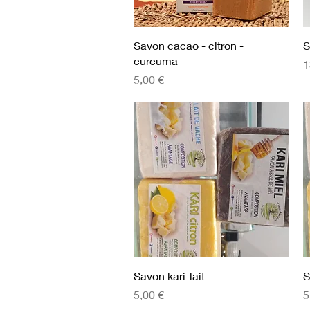
Aperçu rapide
Savon cacao - citron -
S
curcuma
P
1
Prix
5,00 €
Aperçu rapide
Savon kari-lait
S
Prix
P
5,00 €
5