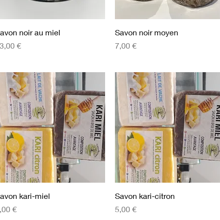
Aperçu rapide
Aperçu rapide
avon noir au miel
Savon noir moyen
rix
Prix
3,00 €
7,00 €
Aperçu rapide
Aperçu rapide
avon kari-miel
Savon kari-citron
rix
Prix
,00 €
5,00 €