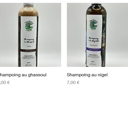
Aperçu rapide
Aperçu rapide
hampoing au ghassoul
Shampoing au nigel
rix
Prix
,00 €
7,00 €