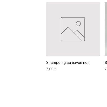
Aperçu rapide
Shampoing au savon noir
S
Prix
P
7,00 €
7