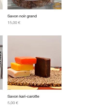
Aperçu rapide
Savon noir grand
Prix
15,00 €
Aperçu rapide
Savon kari-carotte
Prix
5,00 €