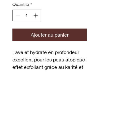
Quantité
*
Ajouter au panier
Lave et hydrate en profondeur
excellent pour les peau atopique
effet exfoliant grâce au karité et
à la carotte pour le traitement de
toutes les maladies de peau
cutanée acné démangeaison
vitiligo blanc rouge et noir teigne
corps verrue eczéma a même
entre les doigts et psoriasis.
Provenance : Côte d'voire