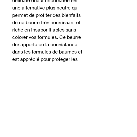
délicate odeur chocolatée est
une alternative plus neutre qui
permet de profiter des bienfaits
de ce beurre très nourrissant et
riche en insaponifiables sans
colorer vos formules. Ce beurre
dur apporte de la consistance
dans les formules de baumes et
est apprécié pour protéger les
peaux sèches et rêches. Idéal
dans les recettes de baumes à
lèvres, il est aussi apprécié en
saponification à froid pour son
effet durcissant, ou encore en
cuisine pour la fabrication de
chocolats "maison" ou de
pâtisseries vegan. Cette
présentation en pastilles est
facile à prélever et à