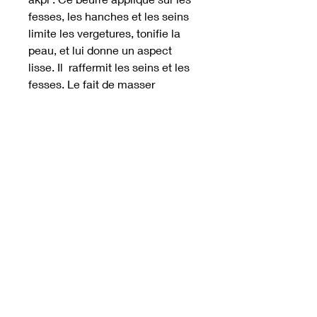
fesses, les hanches et les seins
limite les vergetures, tonifie la
peau, et lui donne un aspect
lisse. Il raffermit les seins et les
fesses. Le fait de masser
régulièrement une zone avec ce
beurre particulier de fenugrec &
akpi stimule la circulation
sanguine et par conséquent cela
favorise la pénétration des
principes actifs du fenugrec et
cela ne peut que faire du bien a
notre corps. Provenance : Côte
d'Ivoire
Conseils d'utilisation
Le beurre de fenugrec & akpi est