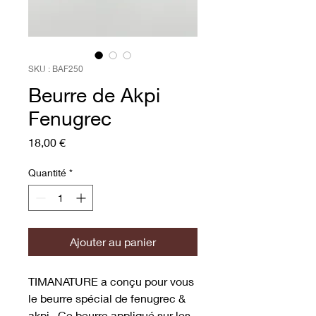
SKU : BAF250
Beurre de Akpi
Fenugrec
Prix
18,00 €
Quantité
*
Ajouter au panier
TIMANATURE a conçu pour vous
le beurre spécial de fenugrec &
akpi . Ce beurre appliqué sur les