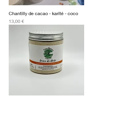
Chantilly de cacao - karité - coco
Prix
13,00 €
Chantilly de chébé
Prix
13,90 €